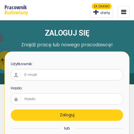
Pracownik
ZA DARMO
To
na
Budowlany
ofertę
ZALOGUJ SIĘ
Znajdź pracę lub nowego pracodawcę!
Użytkownik:
Hasło:
Zaloguj
lub