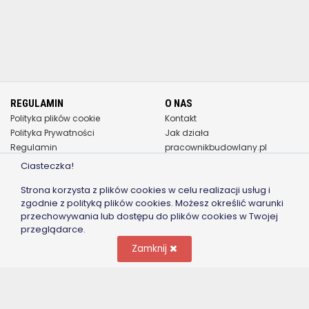
REGULAMIN
O NAS
Polityka plików cookie
Kontakt
Polityka Prywatności
Jak działa
Regulamin
pracownikbudowlany.pl
Pomoc - Częste pytania
Ciasteczka!
WSPÓŁPRACA
JAK ZACZĄĆ
Strona korzysta z plików cookies w celu realizacji usług i
Dla Pracodawcy
Rejestracja
zgodnie z polityką plików cookies. Możesz określić warunki
przechowywania lub dostępu do plików cookies w Twojej
Dla Pracownika/Specjalisty
Zaloguj
przeglądarce.
Zasady Bezpieczeństwa
Cennik publikacji
Reklama/Współpraca
Blog
Zamknij
ZAPISZ SIĘ DO NEWSLETTERA
Zapisz