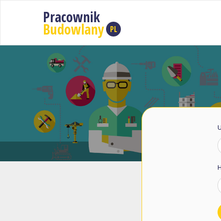
Pracownik
Budowlany
PL
U
H