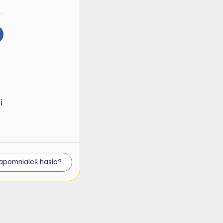
i
apomnialeś hasło?