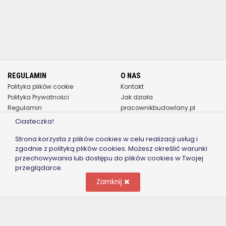
REGULAMIN
O NAS
Polityka plików cookie
Kontakt
Polityka Prywatności
Jak działa
Regulamin
pracownikbudowlany.pl
Pomoc - Częste pytania
Ciasteczka!
WSPÓŁPRACA
JAK ZACZĄĆ
Strona korzysta z plików cookies w celu realizacji usług i
Dla Pracodawcy
Rejestracja
zgodnie z polityką plików cookies. Możesz określić warunki
przechowywania lub dostępu do plików cookies w Twojej
Dla Pracownika/Specjalisty
Zaloguj
przeglądarce.
Zasady Bezpieczeństwa
Cennik publikacji
Reklama/Współpraca
Blog
Zamknij
ZAPISZ SIĘ DO NEWSLETTERA
Zapisz