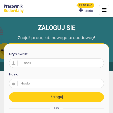
Pracownik
ZA DARMO
To
na
Budowlany
ofertę
ZALOGUJ SIĘ
Znajdź pracę lub nowego pracodawcę!
Użytkownik:
Hasło:
Zaloguj
lub