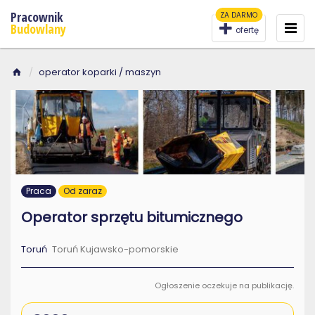
Pracownik
ZA DARMO
To
na
Budowlany
ofertę
operator koparki / maszyn
Praca
Od zaraz
Operator sprzętu bitumicznego
Toruń
Toruń Kujawsko-pomorskie
Ogłoszenie oczekuje na publikację.