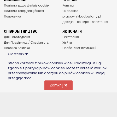
Політика щодо файлів cookie
Контакт
Політика конфіденційності
Як працює
Положення
pracownikbudowlany.pl
Довідка - поширені запитання
СПІВРОБІТНИЦТВО
ЯК ПОЧАТИ
Для Роботодавця
Реєстрація
Для Працівника / Спеціаліста
Увійти
Правила безпеки
Прайс-лист публікацій
Реклама / Співпраця
Blog
Ciasteczka!
Strona korzysta z plików cookies w celu realizacji usług i
ПІДПИШІТЬСЯ НА NEWSLETTER
zgodnie z polityką plików cookies. Możesz określić warunki
Зберегти
przechowywania lub dostępu do plików cookies w Twojej
przeglądarce.
ЗНАЙДИ НАС НА
Zamknij
© 2017 BootClassified. All Rights Reserved.