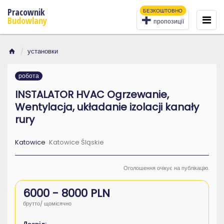
Pracownik
БЕЗКОШТОВНО
To
na
Budowlany
пропозиції
установки
робота
INSTALATOR HVAC Ogrzewanie,
Wentylacja, układanie izolacji kanały
rury
Katowice
Katowice Śląskie
Оголошення очікує на публікацію.
6000 - 8000 PLN
брутто/ щомісячно