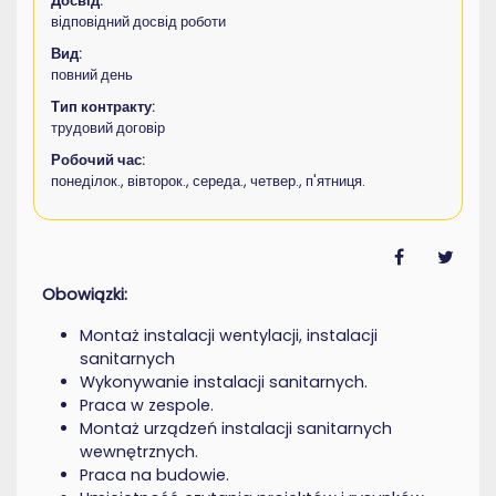
Досвід:
відповідний досвід роботи
Вид:
повний день
Тип контракту:
трудовий договір
Робочий час:
понеділок., вівторок., середа., четвер., п'ятниця.
Obowiązki:
Montaż instalacji wentylacji, instalacji
sanitarnych
Wykonywanie instalacji sanitarnych.
Praca w zespole.
Montaż urządzeń instalacji sanitarnych
wewnętrznych.
Praca na budowie.