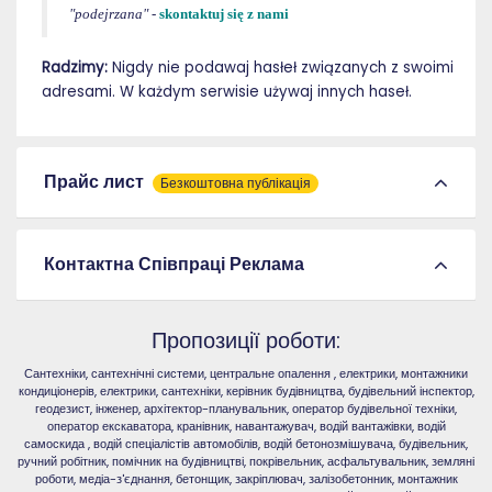
"podejrzana"
-
skontaktuj się z nami
Radzimy:
Nigdy nie podawaj hasłeł związanych z swoimi
adresami. W każdym serwisie używaj innych haseł.
Прайс лист
Безкоштовна публікація
Контактна Співпраці Реклама
Пропозиції роботи:
Сантехніки, сантехнічні системи, центральне опалення , електрики, монтажники
кондиціонерів, електрики, сантехніки, керівник будівництва, будівельний інспектор,
геодезист, інженер, архітектор-планувальник, оператор будівельної техніки,
оператор екскаватора, кранівник, навантажувач, водій вантажівки, водій
самоскида , водій спеціалістів автомобілів, водій бетонозмішувача, будівельник,
ручний робітник, помічник на будівництві, покрівельник, асфальтувальник, земляні
роботи, медіа-з'єднання, бетонщик, закріплювач, залізобетонник, монтажник