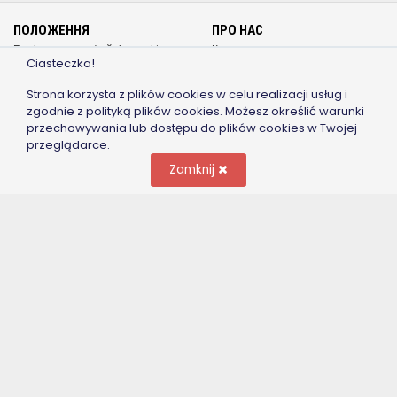
ПОЛОЖЕННЯ
ПРО НАС
Політика щодо файлів cookie
Контакт
Ciasteczka!
Політика конфіденційності
Як працює
Положення
pracownikbudowlany.pl
Strona korzysta z plików cookies w celu realizacji usług i
Довідка - поширені запитання
zgodnie z polityką plików cookies. Możesz określić warunki
przechowywania lub dostępu do plików cookies w Twojej
СПІВРОБІТНИЦТВО
ЯК ПОЧАТИ
przeglądarce.
Для Роботодавця
Реєстрація
Zamknij
Для Працівника / Спеціаліста
Увійти
Правила безпеки
Прайс-лист публікацій
Реклама / Співпраця
Blog
ПІДПИШІТЬСЯ НА NEWSLETTER
Зберегти
ЗНАЙДИ НАС НА