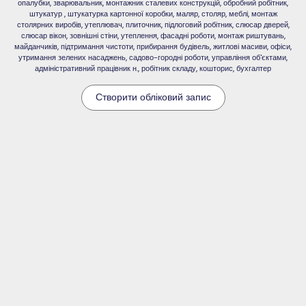
опалубки, зварювальник, монтажник сталевих конструкцій, обробний робітник,
штукатур , штукатурка картонної коробки, маляр, столяр, меблі, монтаж
столярних виробів, утеплювач, плиточник, підлоговий робітник, слюсар дверей,
слюсар вікон, зовнішні стіни, утеплення, фасадні роботи, монтаж риштувань,
майданчиків, підтримання чистоти, прибирання будівель, житлові масиви, офіси,
утримання зелених насаджень, садово-городні роботи, управління об'єктами,
адміністративний працівник н., робітник складу, кошторис, бухгалтер
Створити обліковий запис