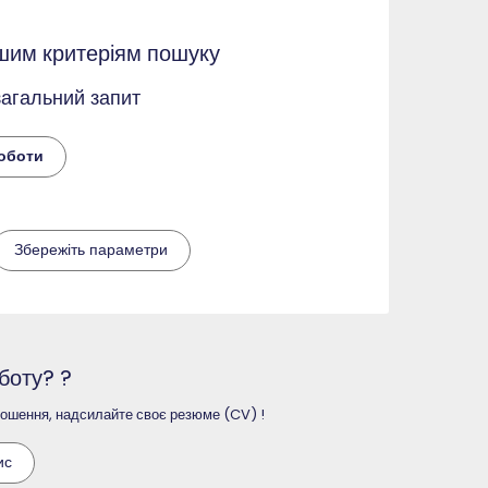
ашим критеріям пошуку
загальний запит
Роботи
Збережіть параметри
боту? ?
олошення, надсилайте своє резюме (CV) !
ис