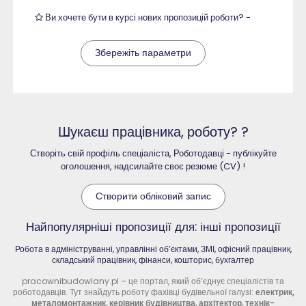
Ви хочете бути в курсі нових пропозицій роботи? -
Збережіть параметри
Шукаєш працівника, роботу? ?
Створіть свій профіль спеціаліста, Роботодавці - публікуйте
оголошення, надсилайте своє резюме (CV) !
Створити обліковий запис
Найпопулярніші пропозиції для: інші пропозиції
Робота в адмініструванні, управлінні об’єктами, ЗМІ, офісний працівник,
складський працівник, фінанси, кошторис, бухгалтер
pracownibudowlany.pl – це портал, який об’єднує спеціалістів та
роботодавців. Тут знайдуть роботу фахівці будівельної галузі:
електрик,
металомонтажник, керівник будівництва, архітектор, технік-