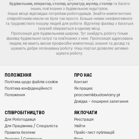
будівельник, оператор, столяр, штукатур, муляр, столяр
та багато
інших, пов’язаних з будівельною індустрією.
Наше місце відповідає потребам роботодавців. Знайти компетентних
співробітників ніколи не було так просто. Більше немає неефективного
та трудомісткого пошуку людей для роботи. Відтепер фахівці з багатьох
галузей збираються в одному місці.
Пропозиція для будівельників широка. Тут знайдуть роботу тільки
фахівці будівельної галузі та пов'язаних з нею. Пропозиція адресована
людям, які мають високі професійні компетенції, знання та досвід та
шукають добре оплачувану роботу. Наш портал дозволяє активно
шукати роботу.
ПОЛОЖЕННЯ
ПРО НАС
Політика щодо файлів cookie
Контакт
Політика конфіденційності
Як працює
Положення
pracownikbudowlany.pl
Довідка - поширені запитання
СПІВРОБІТНИЦТВО
ЯК ПОЧАТИ
Для Роботодавця
Реєстрація
Для Працівника / Спеціаліста
Увійти
Правила безпеки
Прайс-лист публікацій
Реклама / Співпраця
Blog