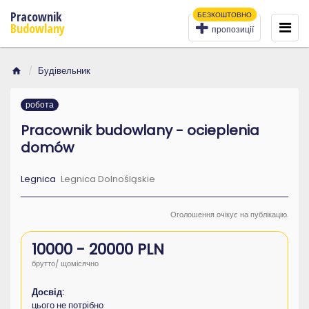
Pracownik
БЕЗКОШТОВНО
To
na
Budowlany
пропозиції
Будівельник
робота
Pracownik budowlany - ocieplenia
domów
Legnica
Legnica Dolnośląskie
Оголошення очікує на публікацію.
10000 - 20000 PLN
брутто/ щомісячно
Досвід:
цього не потрібно