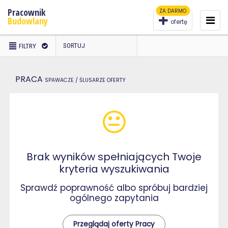
Pracownik
ZA DARMO
To
na
Budowlany
ofertę
WYBRANO
SORTUJ
FILTRY
FILTRY
PRACA
SPAWACZE / ŚLUSARZE
OFERTY
Brak wyników spełniających Twoje
kryteria wyszukiwania
Sprawdź poprawność albo spróbuj bardziej
ogólnego zapytania
Przeglądaj oferty Pracy