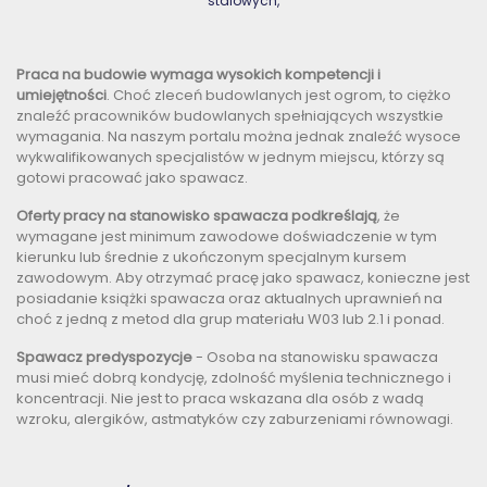
stalowych,
Praca na budowie wymaga wysokich kompetencji i
umiejętności
. Choć zleceń budowlanych jest ogrom, to ciężko
znaleźć pracowników budowlanych spełniających wszystkie
wymagania. Na naszym portalu można jednak znaleźć wysoce
wykwalifikowanych specjalistów w jednym miejscu, którzy są
gotowi pracować jako spawacz.
Oferty pracy na stanowisko spawacza podkreślają
, że
wymagane jest minimum zawodowe doświadczenie w tym
kierunku lub średnie z ukończonym specjalnym kursem
zawodowym. Aby otrzymać pracę jako spawacz, konieczne jest
posiadanie książki spawacza oraz aktualnych uprawnień na
choć z jedną z metod dla grup materiału W03 lub 2.1 i ponad.
Spawacz predyspozycje
- Osoba na stanowisku spawacza
musi mieć dobrą kondycję, zdolność myślenia technicznego i
koncentracji. Nie jest to praca wskazana dla osób z wadą
wzroku, alergików, astmatyków czy zaburzeniami równowagi.