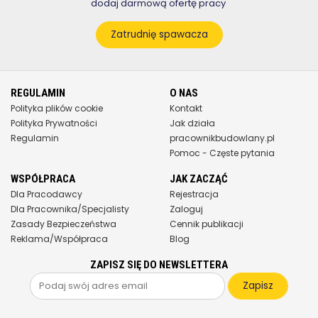
dodaj darmową ofertę pracy
Zatrudnię spawacza
REGULAMIN
O NAS
Polityka plików cookie
Kontakt
Polityka Prywatności
Jak działa
Regulamin
pracownikbudowlany.pl
Pomoc - Częste pytania
WSPÓŁPRACA
JAK ZACZĄĆ
Dla Pracodawcy
Rejestracja
Dla Pracownika/Specjalisty
Zaloguj
Zasady Bezpieczeństwa
Cennik publikacji
Reklama/Współpraca
Blog
ZAPISZ SIĘ DO NEWSLETTERA
Zapisz