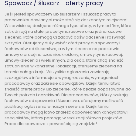
Spawacz / ślusarz - oferty pracy
Jeśli jesteś spawaczem lub ślusarzem i szukasz pracy to
pracownikbudowlany.pl może stać się doskonałym miejscem!
W serwisie są dostępne różnego typu oferty, w tym od firm, które
zatrudniają na stałe, prace tymczasowe oraz jednorazowe
zlecenia, które pomogą Ci zdobyć doświadczenie i rozwinąć
skrzydła. Oferujemy duży wybór ofert pracy dla spawaczy i
fachowców od ślusarstwa, a w tym zlecenia na podstawie
umowy o pracę na czas nieokreślony, umowy tymczasowej,
umowy-zlecenia i wielu innych. Dla osób, które chcą znaleźć
zatrudnienie w konkretnej lokalizacji, oferujemy zlecenia na
terenie całego kraju. Wszystkie ogłoszenia zawierają
szczegółowe informacje o wynagrodzeniu, wymaganiach
pracodawcy oraz zakresie obowiązków. Dzięki temu łatwo
znaleźć ofertę pracy lub zlecenie, które będzie dopasowane do
Twoich potrzeb i oczekiwań. Dla pracodawców, którzy szukają
fachowców od spawania i ślusarstwa, oferujemy możliwość
publikacji ogłoszenia w naszym serwisie. Dzięki temu
pracodawcy mogą łatwo znaleźć odpowiednich kandydatów i
specjalistów, którzy pomogą w realizacji różnych projektów.
Praca dla spawacza z pewnością się znajdzie!