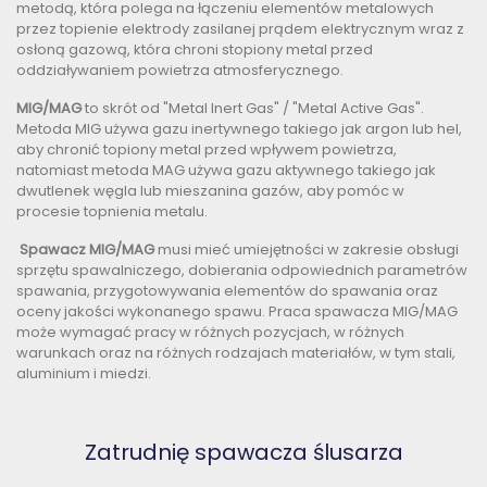
metodą, która polega na łączeniu elementów metalowych
przez topienie elektrody zasilanej prądem elektrycznym wraz z
osłoną gazową, która chroni stopiony metal przed
oddziaływaniem powietrza atmosferycznego.
MIG/MAG
to skrót od "Metal Inert Gas" / "Metal Active Gas".
Metoda MIG używa gazu inertywnego takiego jak argon lub hel,
aby chronić topiony metal przed wpływem powietrza,
natomiast metoda MAG używa gazu aktywnego takiego jak
dwutlenek węgla lub mieszanina gazów, aby pomóc w
procesie topnienia metalu.
Spawacz MIG/MAG
musi mieć umiejętności w zakresie obsługi
sprzętu spawalniczego, dobierania odpowiednich parametrów
spawania, przygotowywania elementów do spawania oraz
oceny jakości wykonanego spawu. Praca spawacza MIG/MAG
może wymagać pracy w różnych pozycjach, w różnych
warunkach oraz na różnych rodzajach materiałów, w tym stali,
aluminium i miedzi.
Zatrudnię spawacza ślusarza