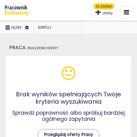
Pracownik
ZA DARMO
To
na
Budowlany
ofertę
WYBRANO
SORTUJ
FILTRY
FILTRY
PRACA
ZNALEZIONO
OFERTY
Brak wyników spełniających Twoje
kryteria wyszukiwania
Sprawdź poprawność albo spróbuj bardziej
ogólnego zapytania
Przeglądaj oferty Pracy