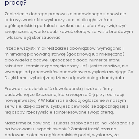
pracę?
Znalezienie dobrego pracownika budowlanego stanowi nie
lada wyzwanie. Nie wystarczy zamieścić ogłoszeń na
ogólnopolskich portalach i czekać na telefon. Aby zwiększyć
swoje szanse, warto opublikować ofertę w serwisie branżowym
i właściwie ją skonstruować.
Przede wszystkim określ zakres obowiązków, wymagania i
minimalną planowaną stawkę (godzinową lub miesięczną)
albo widełki płacowe. Oprócz tego dodaj numer telefonu
rekrutera i termin rozpoczęcia pracy. Jeśli jest to możliwe, nie
wymagaj od pracowników budowlanych wysyłania swojego CV.
Dzięki temu szybciej znajdziesz odpowiedniego kandydata.
Prowadzisz działalność deweloperską i szukasz firmy
budowlanej ze Szczecina, która wesprze Cię przy realizacji
nowej inwestycji? W takim razie dodaj ogłoszenie w naszym
serwisie, dzięki czemu zyskujesz pewność, że zapoznają się z
nią osoby, rzeczywiście zainteresowane Twoją ofertą.
Masz firmę budowlaną i szukasz osoby z Koszalina, która zna się
na tynkowaniu i szpachlowaniu? Zamiast tracić czas na
dodawanie ofert na ogólnopolskich portal, wystarczy, że