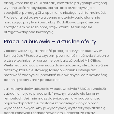
ekipą, która nie tylko Ci doradzi, lecz także przygotuje wstępną
wycenę. Jeśli zdecydujesz się na takie przedsięwzięcie,
specjaliści pomogą Ci w spełnieniu niezbędnych formalności.
Profesjonaliści odzyskają cenne materiały budowlane, nie
naruszając przy tym konstrukcji. Dodatkowo zajmą się oni
sprzątaniem po rozbiórce, dzięki czemu teren będzie
przygotowany pod inwestycję.
Praca na budowie – aktualne oferty
Zastanawiasz się, jak znaleźć pracę jako inżynier budowy w
Świnoujściu? Przede wszystkim powinieneś mieć wykształcenie
wyższe techniczne i sprawnie obsługiwać pakiet MS Office.
Wielu pracodawców wymaga doświadczenia, ale zdarzają się
też firmy, które nie stawiają takiego warunku. Istnieje też
możliwość zdobycia uprawnień budowlanych, co z pewnością
docenią osoby zaraz po studiach.
Jak zdobyć doświadczenie w budownictwie? Możesz znaleźć
zatrudnienie jako pracownik fizyczny na budowie lub przy
remontach. Jeśli nie masz doświadczenia w budowlance,
najprawdopodobniej zostaniesz oddelegowany do prac
wykończeniowych. Aby je wykonywać, wystarczy wykazać się
dobrą kondycją i zaangażowaniem. Pamiętaj, że każdy