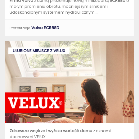
Firma Volvo
z dumą prezentuje nową minikoparkę
ECR88D
o
małym promieniu obrotu. mocniejszym silnikiem i
udoskonalonym systemem hydraulicznym ...
Volvo ECR88D
Prezentacja
ULUBIONE MIEJSCE Z VELUX
Zdrowsze wnętrze i wyższa wartość domu
z oknami
dachowymi VELUX