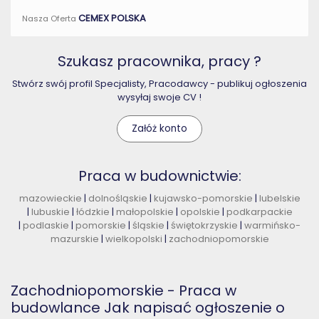
CEMEX POLSKA
Nasza Oferta
Szukasz pracownika, pracy ?
Stwórz swój profil Specjalisty, Pracodawcy - publikuj ogłoszenia
wysyłaj swoje CV !
Załóż konto
Praca w budownictwie:
mazowieckie
|
dolnośląskie
|
kujawsko-pomorskie
|
lubelskie
|
lubuskie
|
łódzkie
|
małopolskie
|
opolskie
|
podkarpackie
|
podlaskie
|
pomorskie
|
śląskie
|
świętokrzyskie
|
warmińsko-
mazurskie
|
wielkopolski
|
zachodniopomorskie
Zachodniopomorskie - Praca w
budowlance Jak napisać ogłoszenie o