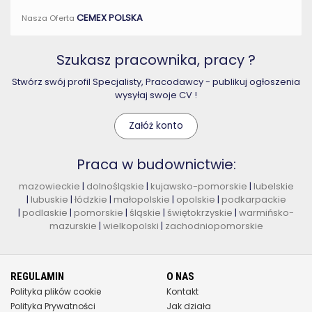
CEMEX POLSKA
Nasza Oferta
Szukasz pracownika, pracy ?
Stwórz swój profil Specjalisty, Pracodawcy - publikuj ogłoszenia
wysyłaj swoje CV !
Załóż konto
Praca w budownictwie:
mazowieckie
|
dolnośląskie
|
kujawsko-pomorskie
|
lubelskie
|
lubuskie
|
łódzkie
|
małopolskie
|
opolskie
|
podkarpackie
|
podlaskie
|
pomorskie
|
śląskie
|
świętokrzyskie
|
warmińsko-
mazurskie
|
wielkopolski
|
zachodniopomorskie
REGULAMIN
O NAS
Polityka plików cookie
Kontakt
Polityka Prywatności
Jak działa