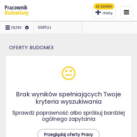
Pracownik
ZA DARMO
To
na
Budowlany
ofertę
WYBRANO
SORTUJ
FILTRY
FILTRY
OFERTY:
BUDOMEX
Brak wyników spełniających Twoje
kryteria wyszukiwania
Sprawdź poprawność albo spróbuj bardziej
ogólnego zapytania
Przeglądaj oferty Pracy