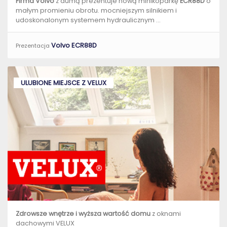
Firma Volvo
z dumą prezentuje nową minikoparkę
ECR88D
o
małym promieniu obrotu. mocniejszym silnikiem i
udoskonalonym systemem hydraulicznym ...
Volvo ECR88D
Prezentacja
ULUBIONE MIEJSCE Z VELUX
Zdrowsze wnętrze i wyższa wartość domu
z oknami
dachowymi VELUX